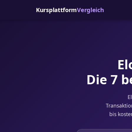
Kursplattform
Vergleich
El
Die 7 b
E
Transaktio
bis kost