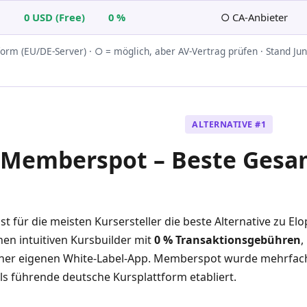
0 USD (Free)
0 %
○ CA-Anbieter
rm (EU/DE-Server) · ○ = möglich, aber AV-Vertrag prüfen · Stand Ju
ALTERNATIVE #1
Memberspot – Beste Gesam
ist für die meisten Kursersteller die beste Alternative zu E
nen intuitiven Kursbuilder mit
0 % Transaktionsgebühren
,
iner eigenen White-Label-App. Memberspot wurde mehrfac
als führende deutsche Kursplattform etabliert.