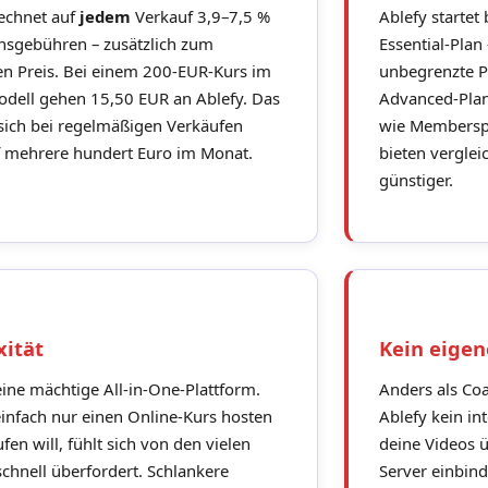
echnet auf
jedem
Verkauf 3,9–7,5 %
Ablefy startet
nsgebühren – zusätzlich zum
Essential-Plan
n Preis. Bei einem 200-EUR-Kurs im
unbegrenzte P
odell gehen 15,50 EUR an Ablefy. Das
Advanced-Plan
sich bei regelmäßigen Verkäufen
wie Memberspo
f mehrere hundert Euro im Monat.
bieten verglei
günstiger.
ität
Kein eigen
 eine mächtige All-in-One-Plattform.
Anders als Co
infach nur einen Online-Kurs hosten
Ablefy kein in
fen will, fühlt sich von den vielen
deine Videos 
chnell überfordert. Schlankere
Server einbind