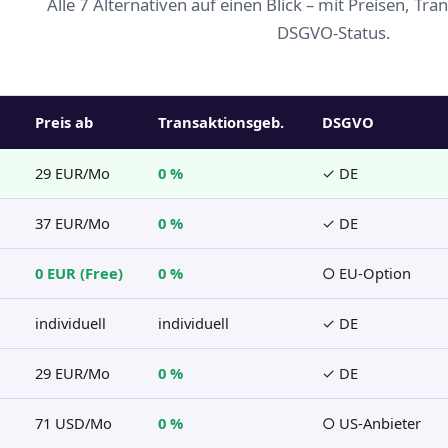
Alle 7 Alternativen auf einen Blick – mit Preisen, T
DSGVO-Status.
Preis ab
Transaktionsgeb.
DSGVO
29 EUR/Mo
0 %
✓ DE
37 EUR/Mo
0 %
✓ DE
0 EUR (Free)
0 %
○ EU-Option
individuell
individuell
✓ DE
29 EUR/Mo
0 %
✓ DE
71 USD/Mo
0 %
○ US-Anbieter