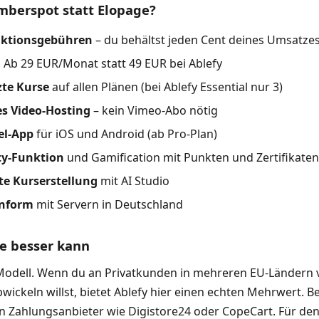
erspot statt Elopage?
aktionsgebühren
– du behältst jeden Cent deines Umsatze
:
Ab 29 EUR/Monat statt 49 EUR bei Ablefy
te Kurse
auf allen Plänen (bei Ablefy Essential nur 3)
es Video-Hosting
– kein Vimeo-Abo nötig
el-App
für iOS und Android (ab Pro-Plan)
y-Funktion
und Gamification mit Punkten und Zertifikaten
te Kurserstellung
mit AI Studio
nform
mit Servern in Deutschland
e besser kann
Modell. Wenn du an Privatkunden in mehreren EU-Ländern 
abwickeln willst, bietet Ablefy hier einen echten Mehrwert.
n Zahlungsanbieter wie Digistore24 oder CopeCart. Für den