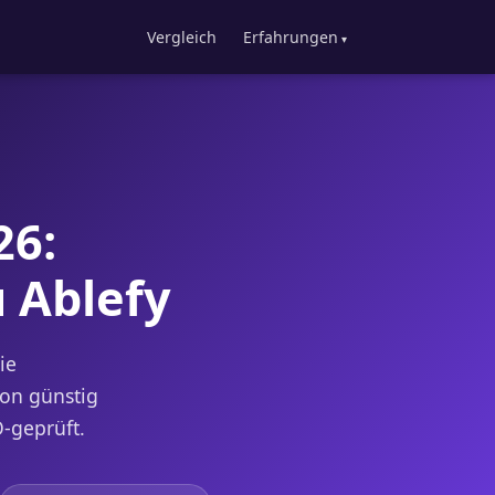
Vergleich
Erfahrungen
26:
u Ablefy
ie
von günstig
-geprüft.