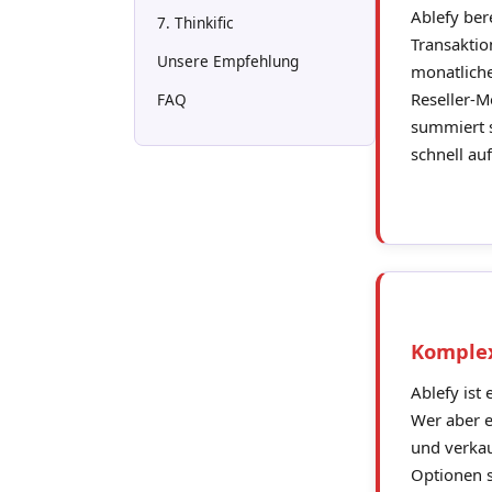
Ablefy ber
7. Thinkific
Transaktio
Unsere Empfehlung
monatliche
Reseller-M
FAQ
summiert 
schnell au
Komplex
Ablefy ist
Wer aber e
und verkau
Optionen s